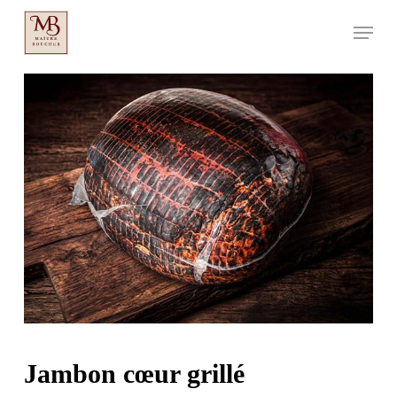
Aller
Menu
au
contenu
principal
Jambon cœur grillé