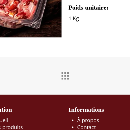
Poids
unitaire:
1 Kg
ation
Informations
ueil
À propos
 produits
Contact